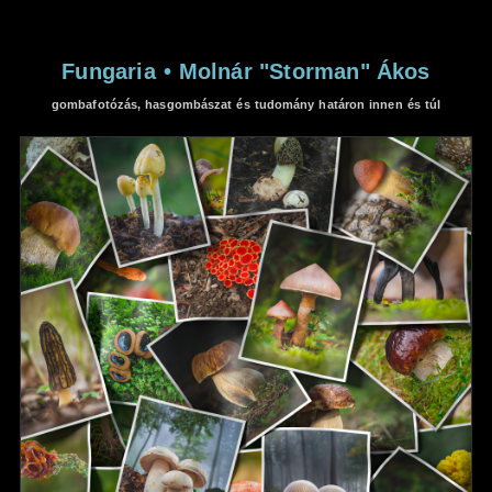
Fungaria
•
Molnár "Storman" Ákos
gombafotózás, hasgombászat és tudomány határon innen és túl