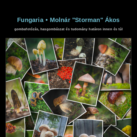
Fungaria
•
Molnár "Storman" Ákos
gombafotózás, hasgombászat és tudomány határon innen és túl