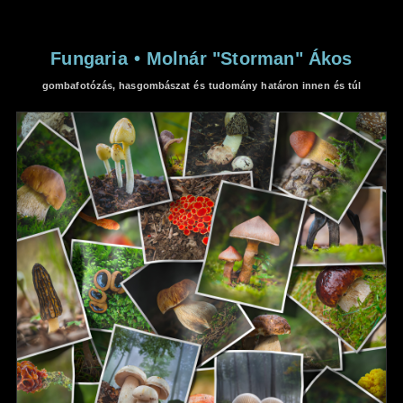
Fungaria
•
Molnár "Storman" Ákos
gombafotózás, hasgombászat és tudomány határon innen és túl