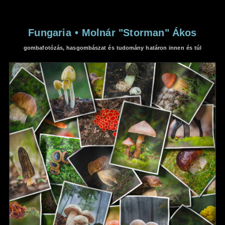
Fungaria
•
Molnár "Storman" Ákos
gombafotózás, hasgombászat és tudomány határon innen és túl